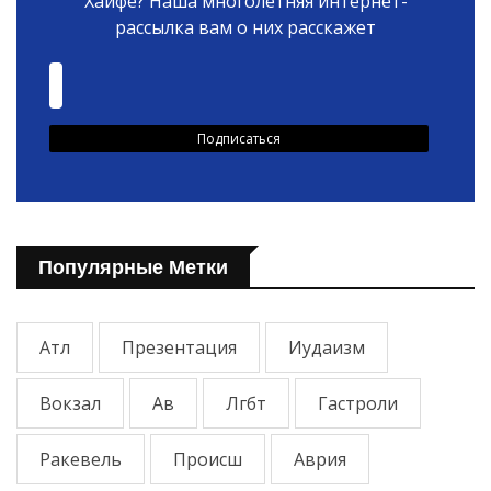
Хайфе? Наша многолетняя интернет-
рассылка вам о них расскажет
Популярные Метки
Атл
Презентация
Иудаизм
Вокзал
Ав
Лгбт
Гастроли
Ракевель
Происш
Аврия