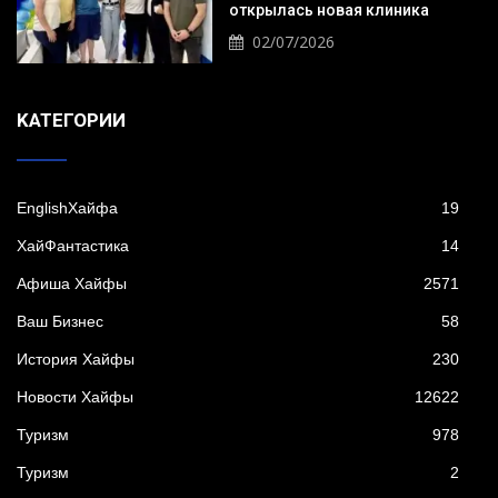
открылась новая клиника
02/07/2026
KАТЕГОРИИ
EnglishХайфа
19
XайФантастика
14
Афиша Хайфы
2571
Ваш Бизнес
58
История Хайфы
230
Новости Хайфы
12622
Туризм
978
Туризм
2