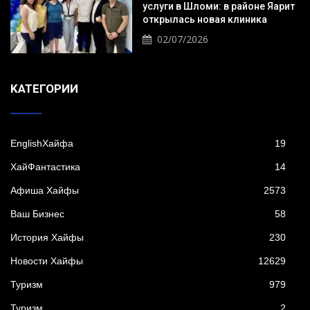
услуги в Шломи: в районе Яарит
открылась новая клиника
02/07/2026
KАТЕГОРИИ
EnglishХайфа
19
XайФантастика
14
Афиша Хайфы
2573
Ваш Бизнес
58
История Хайфы
230
Новости Хайфы
12629
Туризм
979
Туризм
2