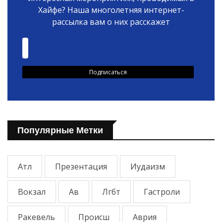
Хайфе? Наша многолетняя интернет-
рассылка вам о них расскажет
Популярные Метки
Атл
Презентация
Иудаизм
Вокзал
Ав
Лгбт
Гастроли
Ракевель
Происш
Аврия