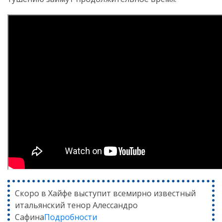
Скоро в Хайфе выступит всемирно известный
итальянский тенор Алессандро
Сафина
Подробности