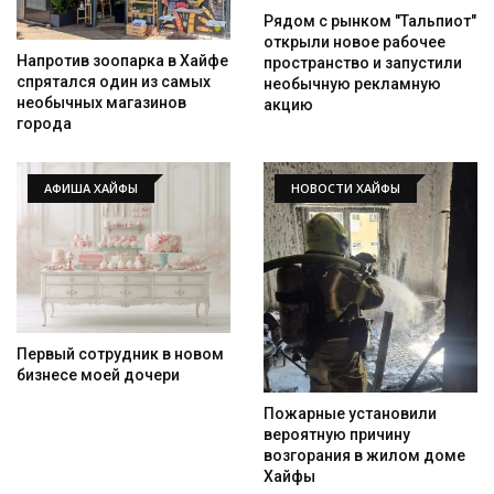
Рядом с рынком "Тальпиот"
открыли новое рабочее
Напротив зоопарка в Хайфе
пространство и запустили
спрятался один из самых
необычную рекламную
необычных магазинов
акцию
города
АФИША ХАЙФЫ
НОВОСТИ ХАЙФЫ
Первый сотрудник в новом
бизнесе моей дочери
Пожарные установили
вероятную причину
возгорания в жилом доме
Хайфы