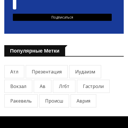
Популярные Метки
Атл
Презентация
Иудаизм
Вокзал
Ав
Лгбт
Гастроли
Ракевель
Происш
Аврия