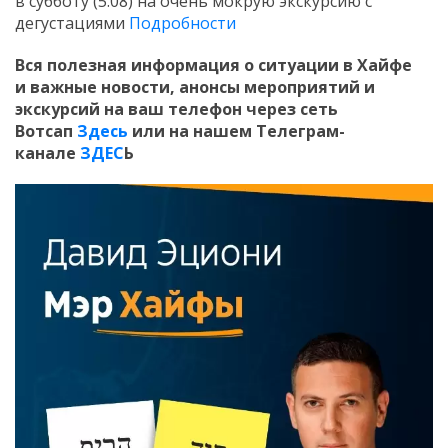
в субботу (5.08) на очень мокрую экскурсию с
дегустациями
Подробности
Вся полезная информация о ситуации в Хайфе
и
важные новости, анонсы мероприятий и
экскурсий на ваш телефон
через сеть
Вотсап
Здесь
или на нашем Телеграм-
канале
ЗДЕС
Ь