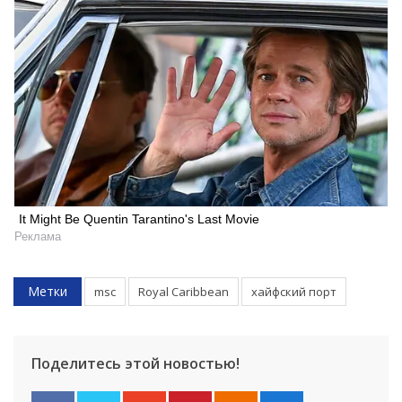
It Might Be Quentin Tarantino's Last Movie
Реклама
Метки
msc
Royal Caribbean
хайфский порт
Поделитесь этой новостью!