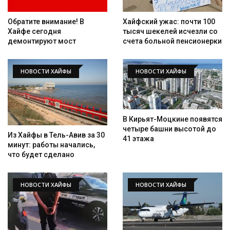
Обратите внимание! В
Хайфский ужас: почти 100
Хайфе сегодня
тысяч шекелей исчезли со
демонтируют мост
счета больной пенсионерки
НОВОСТИ ХАЙФЫ
НОВОСТИ ХАЙФЫ
В Кирьят-Моцкине появятся
четыре башни высотой до
Из Хайфы в Тель-Авив за 30
41 этажа
минут: работы начались,
что будет сделано
НОВОСТИ ХАЙФЫ
НОВОСТИ ХАЙФЫ