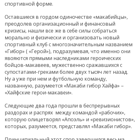
спортивной форме.
Оставшиеся в гордом одиночестве «макабийцы»,
преодолев организационный и финансовый
кризисы, нашли все же в себе силы собраться
морально и физически и организовать новый
спортивный клуб с многозначительным названием
«Гибор» ( «Герой»), подразумевая, что именно они
явояются прямыми наследниками героических
бойцов-макавеев, мужественно сражавшихся с
супостатами-греками более двух тысяч лет назад.
Ну а уже при нем и футбольную команду,
названную, разумеется «Макаби гибор Хайфа» –
«Хайфские герои-макавеи».
Следующие два года прошли в беспрерывных
раздорах и распрях между командой «рабочих»,
которую олицетворял «Апоэль» и «ревизионистов»,
которых, разумеется, представлял «Макаби гибор».
Принципиальный этот спор завершился весьма