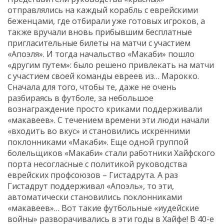
отправлялись на каждый корабль с еврейскими
беженцами, где отбирали уже готовых игроков, а
также вручали вновь прибывшим бесплатные
пригласительные билеты на матчи с участием
«Апоэля». И тогда начальство «Макаби» пошло
«другим путем»: было решено привлекать на матчи
с участием своей команды евреев из… Марокко.
Сначала для того, чтобы те, даже не очень
разбираясь в футболе, за небольшое
вознаграждение просто криками поддерживали
«макавеев». С течением времени эти люди начали
«входить во вкус» и становились искренними
поклонниками «Макаби». Еще одной группой
болельщиков «Макаби» стали работники Хайфского
порта несогласные с политикой руководства
еврейских профсоюзов – Гистадрута. А раз
Гистадрут поддерживал «Апоэль», то эти,
автоматически становились поклонниками
«макавеев»… Вот такие футбольные «иудейские
войны» разворачивались в эти годы в Хайфе! В 40-е