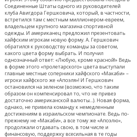
Соединенные Штаты одного из руководителей
клуба Авигдора Гершковича, который, в частности,
встретился там с местным миллионером-евреем,
владельцем крупного магазина спортивной
одежды. И американец предложил презентовать
хайфским игрокам новую форму. А. Гершкович
обратился к руководству команды за советом,
какого цвета форму выбрать. И получил
однозначный ответ: «Любую, кроме красной!» Ведь
в форме этого «пролетарского» цвета выступали
главные местные соперники хайфского «Макаби» –
игроки хайфского же «Апоэля»! И Гершкович
остановился на зеленом (возможно, что таким
образом он компенсировал то, что не привез
достаточно американской валюты…). Новая форма,
однако, не привела команду к немедленным
достижениям в израильском чемпионате. Ведь по-
прежнему не «Макаби», а все тому же «Апоэлю»,
продолжали отдавать свою, в том числе и
финансовую, поддержку всесильная в те годы