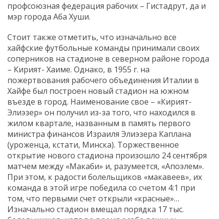
профсоюзная федерация рабочих – Гистадрут, да и
мэр города Аба Хуши.
Стоит также отметить, что изначально все
хайфские футбольные команды принимали своих
соперников на стадионе в северном районе города
– Кирият- Хаиме. Однако, в 1955 г. на
пожертвования рабочего объединения Италии в
Хайфе был построен новый стадион на южном
въезде в город. Наименование свое – «Кирият-
Элиэзер» он получил из-за того, что находился в
жилом квартале, названным в память первого
министра финансов Израиля Элиэзера Каплана
(уроженца, кстати, Минска). Торжественное
открытие нового стадиона произошло 24 сентября
матчем между «Макаби» и, разумеется, «Апоэлем».
При этом, к радости болельщиков «макавеев», их
команда в этой игре победила со счетом 4:1 при
том, что первыми счет открыли «красные»…
Изначально стадион вмещал порядка 17 тыс.