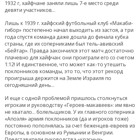
1932 г, хайфчане заняли лишь 7-е место среди
девяти участников…
Лишь к 1939 г. хайфский футбольный клуб «Макаби-
гибор» постепенно начал выходить из застоя, а три
года спустя команда даже дошла до финала кубка
страны, где их соперниками был тель-авивский
«Бейтар». Правда закончился этот матч достаточно
плачевно для хайфчан: они проиграли его со счетом
1:12! И единственное, что может как-то утешить
поклонников команды, это то, что этот рекорд
проигрыша держится на Земле Израиля по
сегодняшний день…
И еще с одной проблемой пришлось столкнуться
игрокам и руководству «Героев-макавеев»: им явно
не хватало… болельщиков. У их главного соперника
«Апоэля» армия поклонников (да и игроков тоже)
постоянно пополнялась за счет беженцев-евреев из
Европы, в основном из Румынии и Венгрии.
Представители руководства «красных»