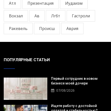
Атл
Презентация
Иудаизм
Вокзал
Ав
Лгбт
Гастроли
Ракевель
Происш
Аврия
ПОПУЛЯРНЫЕ СТАТЬИ
Первый сотрудник в новом
бизнесе моей дочери
07/08/2026
Ищете работу с достойной
оплатой и стабильностью?