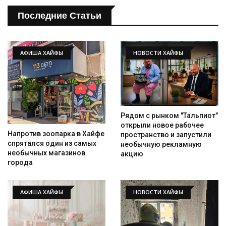
Последние Статьи
АФИША ХАЙФЫ
НОВОСТИ ХАЙФЫ
Рядом с рынком "Тальпиот"
открыли новое рабочее
Напротив зоопарка в Хайфе
пространство и запустили
спрятался один из самых
необычную рекламную
необычных магазинов
акцию
города
АФИША ХАЙФЫ
НОВОСТИ ХАЙФЫ