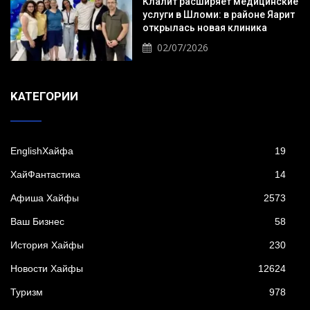
Клалит расширяет медицинские
услуги в Шломи: в районе Яарит
открылась новая клиника
02/07/2026
KАТЕГОРИИ
EnglishХайфа
19
XайФантастика
14
Афиша Хайфы
2573
Ваш Бизнес
58
История Хайфы
230
Новости Хайфы
12624
Туризм
978