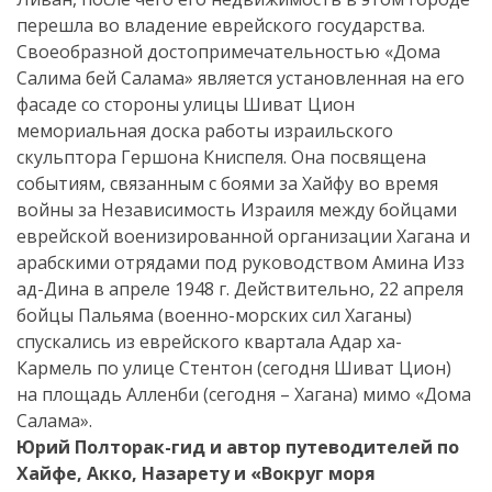
перешла во владение еврейского государства.
Своеобразной достопримечательностью «Дома
Салима бей Салама» является установленная на его
фасаде со стороны улицы Шиват Цион
мемориальная доска работы израильского
скульптора Гершона Книспеля. Она посвящена
событиям, связанным с боями за Хайфу во время
войны за Независимость Израиля между бойцами
еврейской военизированной организации Хагана и
арабскими отрядами под руководством Амина Изз
ад-Дина в апреле 1948 г. Действительно, 22 апреля
бойцы Пальяма (военно-морских сил Хаганы)
спускались из еврейского квартала Адар ха-
Кармель по улице Стентон (сегодня Шиват Цион)
на площадь Алленби (сегодня – Хагана) мимо «Дома
Салама».
Юрий Полторак-гид и автор путеводителей по
Хайфе, Акко, Назарету и «Вокруг моря