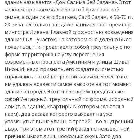
здание называется «Дом Салима бей Салама». Этот
человек принадлежал к богатой христианской
семье, а один из его братьев, Саиб Салам, в 50-70 гг.
ХХ века несколько раз даже занимал пост премьер-
министра Ливана. Главной сложностью возведения
здания был… участок, на котором оно должно было
появиться, т. к. представлял собой треугольную по
форме территорию на углу пересечения
современных проспекта Амегиним и улицы Шиват
Цион. И, надо признать, его создатели с честью
справились с этой непростой задачей. Более того,
им удалось возвести самое высокое на тот момент
здание в городе. Этот «небоскреб» представляет
собой 7-этажный, треугольный по форме, доходный
дом (т. е. здание, квартиры в котором сдаются в
наем), два фасада которого выходят на уже
упомянутые выше улицы, а третий – во внутренний
двор. При этом этот третий фасад по неизвестной
причине имеет лишь несколько окон. Зато два