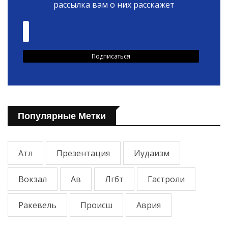
рассылка вам о них расскажет
Популярные Метки
Атл
Презентация
Иудаизм
Вокзал
Ав
Лгбт
Гастроли
Ракевель
Происш
Аврия