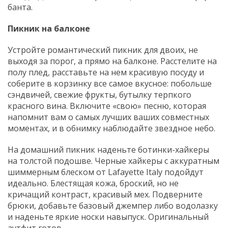
банта.
Пикник на балконе
Устройте романтический пикник для двоих, не
выходя за порог, а прямо на балконе. Расстелите на
полу плед, расставьте на нем красивую посуду и
соберите в корзинку все самое вкусное: побольше
сэндвичей, свежие фрукты, бутылку терпкого
красного вина. Включите «свою» песню, которая
напомнит вам о самых лучших ваших совместных
моментах, и в обнимку наблюдайте звездное небо.
На домашний пикник наденьте ботинки-хайкеры
на толстой подошве. Черные хайкеры с аккуратным
шиммерным блеском от Lafayette Italy подойдут
идеально. Блестящая кожа, броский, но не
кричащий контраст, красивый мех. Подверните
брюки, добавьте базовый джемпер либо водолазку
и наденьте яркие носки навыпуск. Оригинальный
аутфит готов.