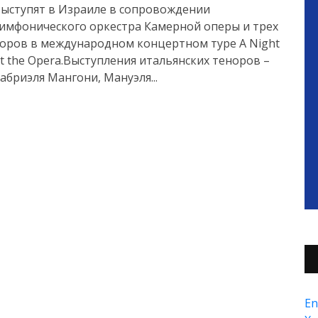
ыступят в Израиле в сопровождении
имфонического оркестра Камерной оперы и трех
оров в международном концертном туре A Night
t the Opera.Выступления итальянских теноров –
абриэля Мангони, Мануэля...
En