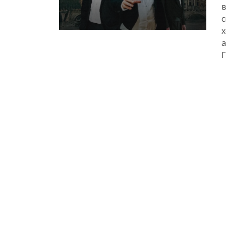
в
с
х
a
Г