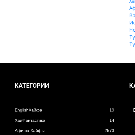
Xа
А
Ва
Ис
Но
Т
Т
KАТЕГОРИИ
К
EnglishХайфа
19
XайФантастика
14
Афиша Хайфы
2573