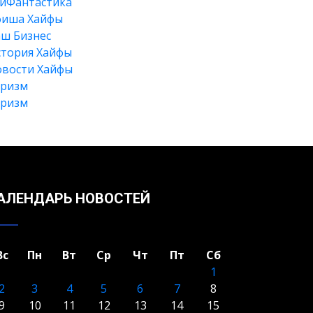
йФантастика
фиша Хайфы
ш Бизнес
тория Хайфы
вости Хайфы
уризм
Искать
уризм
АЛЕНДАРЬ НОВОСТЕЙ
Вс
Пн
Вт
Ср
Чт
Пт
Сб
1
2
3
4
5
6
7
8
9
10
11
12
13
14
15