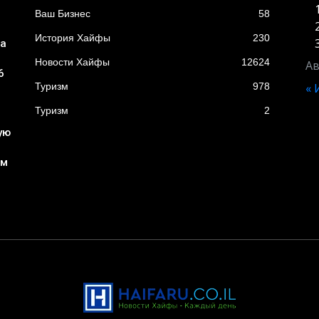
Ваш Бизнес
58
История Хайфы
230
ба
Новости Хайфы
12624
Ав
6
Туризм
978
«
Туризм
2
ую
ом