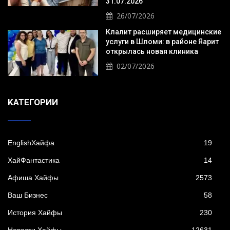
31.07.2026
26/07/2026
Клалит расширяет медицинские
услуги в Шломи: в районе Яарит
открылась новая клиника
02/07/2026
KАТЕГОРИИ
EnglishХайфа
19
XайФантастика
14
Афиша Хайфы
2573
Ваш Бизнес
58
История Хайфы
230
Новости Хайфы
12631