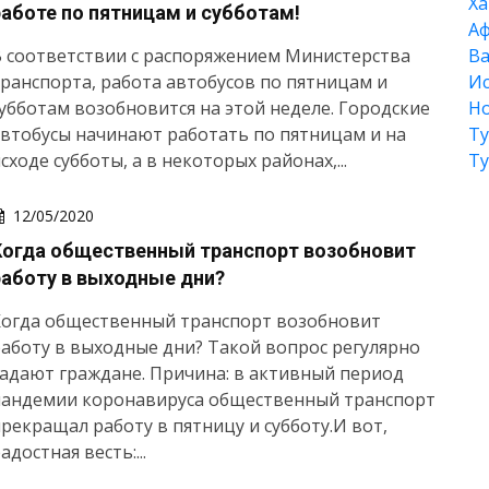
Xа
работе по пятницам и субботам!
А
 соответствии с распоряжением Министерства
Ва
ранспорта, работа автобусов по пятницам и
Ис
убботам возобновится на этой неделе. Городские
Но
втобусы начинают работать по пятницам и на
Т
сходе субботы, а в некоторых районах,...
Т
12/05/2020
Когда общественный транспорт возобновит
работу в выходные дни?
Когда общественный транспорт возобновит
аботу в выходные дни? Такой вопрос регулярно
адают граждане. Причина: в активный период
пандемии коронавируса общественный транспорт
рекращал работу в пятницу и субботу.И вот,
адостная весть:...