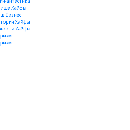
йФантастика
фиша Хайфы
ш Бизнес
тория Хайфы
вости Хайфы
уризм
уризм