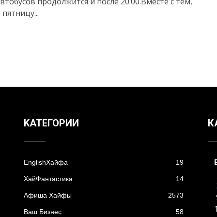
втобусов продолжится и после 20:00.Вместе с тем,
 пятницу...
KАТЕГОРИИ
К
EnglishХайфа
19
XайФантастика
14
Афиша Хайфы
2573
Ваш Бизнес
58