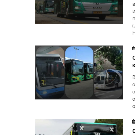
в
и
(
H
В
о
о
о
о