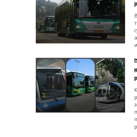
В
т
с
а
и
р
з
п
р