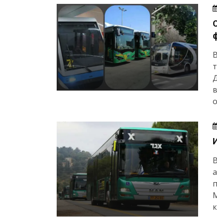
В
т
в
о
а
п
М
к