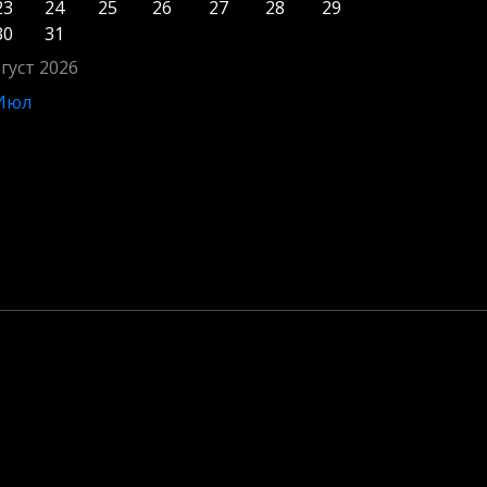
23
24
25
26
27
28
29
30
31
густ 2026
 Июл