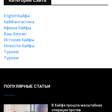
Категории Сайта
EnglishХайфа
XайФантастика
Афиша Хайфы
Ваш Бизнес
История Хайфы
Новости Хайфы
Туризм
Туризм
Искать
ПОПУЛЯРНЫЕ СТАТЬИ
В Хайфе прошла масштабная
операция против