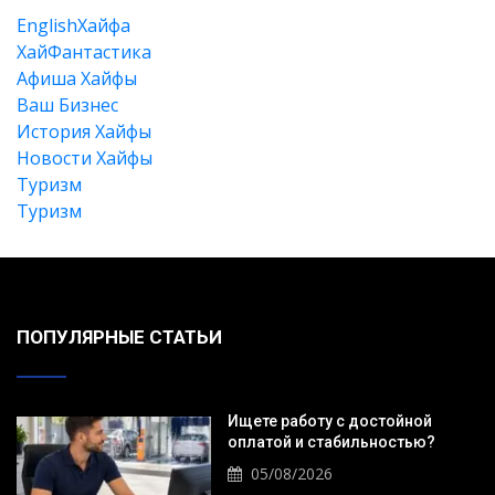
EnglishХайфа
XайФантастика
Афиша Хайфы
Ваш Бизнес
История Хайфы
Новости Хайфы
Туризм
Туризм
Искать
ПОПУЛЯРНЫЕ СТАТЬИ
Ищете работу с достойной
оплатой и стабильностью?
05/08/2026