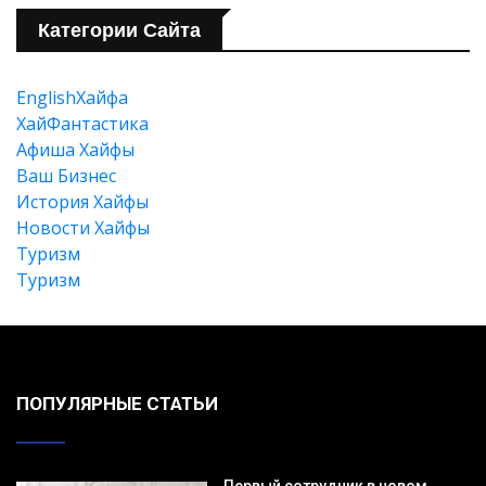
Категории Сайта
EnglishХайфа
Искать
XайФантастика
Афиша Хайфы
Ваш Бизнес
История Хайфы
Новости Хайфы
Туризм
Туризм
ПОПУЛЯРНЫЕ СТАТЬИ
Первый сотрудник в новом