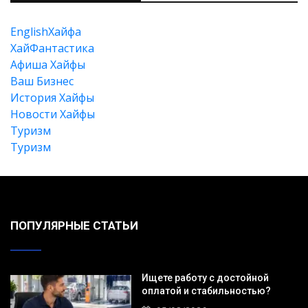
EnglishХайфа
XайФантастика
Афиша Хайфы
Ваш Бизнес
История Хайфы
Новости Хайфы
Туризм
Туризм
Искать
ПОПУЛЯРНЫЕ СТАТЬИ
Ищете работу с достойной
оплатой и стабильностью?