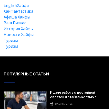
EnglishХайфа
XайФантастика
Афиша Хайфы
Ваш Бизнес
История Хайфы
Новости Хайфы
Туризм
Туризм
Искать
ПОПУЛЯРНЫЕ СТАТЬИ
Ищете работу с достойной
оплатой и стабильностью?
05/08/2026