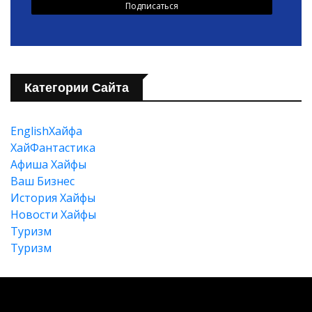
Категории Сайта
EnglishХайфа
XайФантастика
Афиша Хайфы
Ваш Бизнес
История Хайфы
Новости Хайфы
Туризм
Туризм