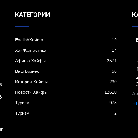
KАТЕГОРИИ
К
EnglishХайфа
19
XайФантастика
14
Афиша Хайфы
2571
Ваш Бизнес
58
История Хайфы
230
ба
Новости Хайфы
12610
Ав
6
Туризм
978
«
Туризм
2
ни