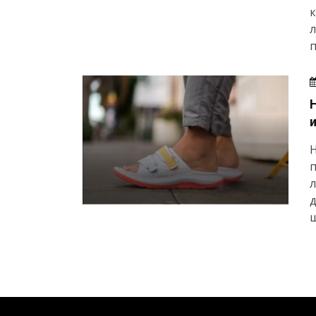
к
л
п
H
п
л
д
ш