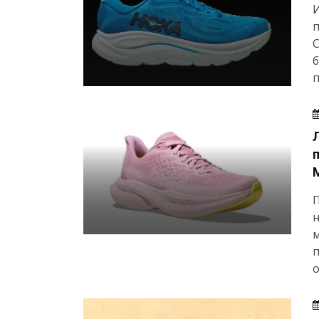
И
п
C
б
п
П
н
м
п
о