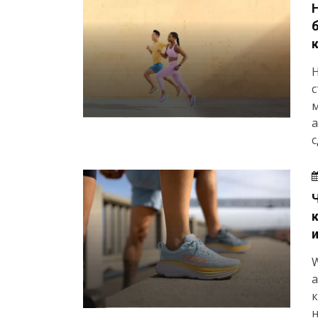
б
H
с
м
а
с
к
н