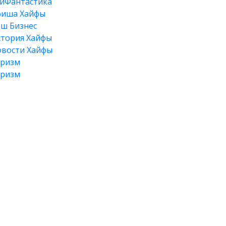
йФантастика
фиша Хайфы
ш Бизнес
тория Хайфы
вости Хайфы
уризм
уризм