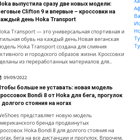
Xа
Hoka выпустила сразу две новых модели:
А
еговые Clifton 9 и впервые – кроссовки на
Ва
каждый день Hoka Transport
Ис
Но
oka Transport — это универсальная спортивная и
Т
тильная обувь на каждый день.Новая веганская
Т
одель Hoka Transport создана для слияния
ктивного и городского образов жизни. Кроссовки
деланы из переработанных материалов для...
09/09/2022
Чтобы больше не уставать: новая модель
кроссовок Bondi 8 от Hoka для бега, прогулок
и долгого стояния на ногах
WeShoes представляет новую модель
американского бренда продвинутых
россовок Hoka Bondi 8 для долгого стояния на
огах, бега на все дистанции и прогулок. Впрочем,