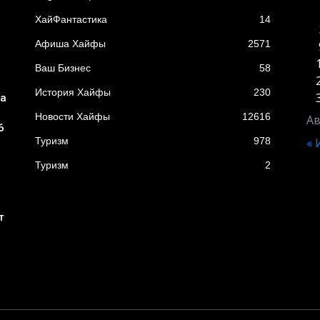
XайФантастика
14
Афиша Хайфы
2571
Ваш Бизнес
58
История Хайфы
230
ба
Новости Хайфы
12616
Ав
6
Туризм
978
«
Туризм
2
т