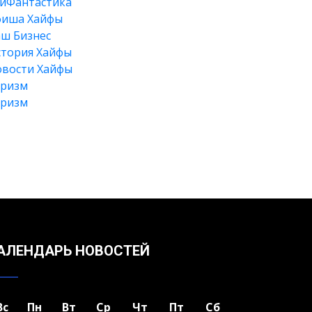
йФантастика
фиша Хайфы
ш Бизнес
тория Хайфы
вости Хайфы
уризм
уризм
Искать
АЛЕНДАРЬ НОВОСТЕЙ
Вс
Пн
Вт
Ср
Чт
Пт
Сб