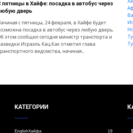
Xа
С пятницы в Хайфе: посадка в автобус через
А
любую дверь
Ва
Ис
ачиная с пятницы, 24 февраля, в Хайфе будет
Но
озможна посадка в автобус через любую дверь.
Т
б этом сообщил сегодня министр транспорта и
Т
азведки Исраэль Кац.Как отметил глава
ранспортного ведомства, начиная...
KАТЕГОРИИ
К
EnglishХайфа
19