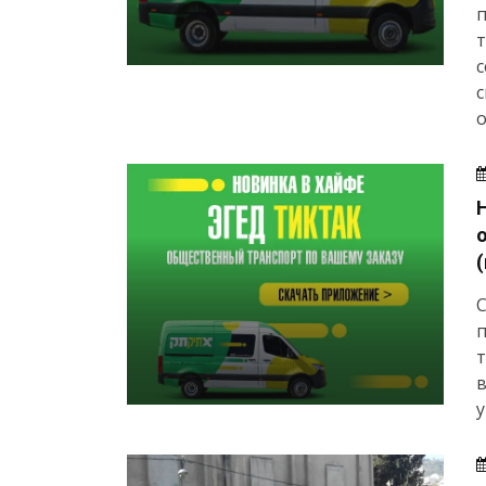
т
с
с
о
С
т
в
у