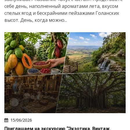
Искать
себе день, наполненный ароматами лета, вкусом
спелых ягод и бескрайними пейзажами Голанских
высот. День, когда можно...
15/06/2026
Приглашаем на экскурсию “Экзотика. Винтаж.