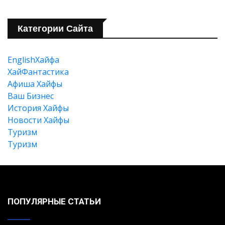
Категории Сайта
Искать
EnglishХайфа
XайФантастика
Афиша Хайфы
Ваш Бизнес
История Хайфы
Новости Хайфы
Туризм
Туризм
ПОПУЛЯРНЫЕ СТАТЬИ