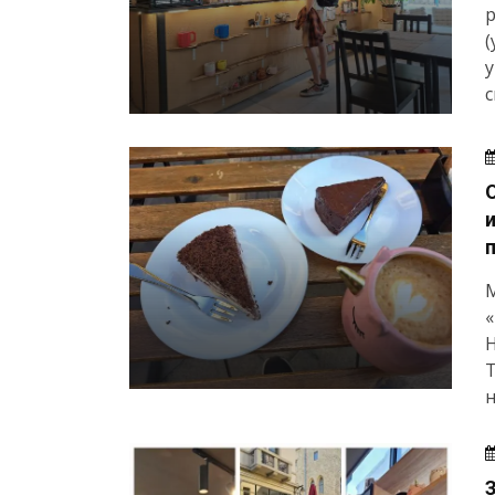
(
у
с
М
«
Т
н