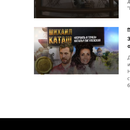
д
"
Д
и
Н
б