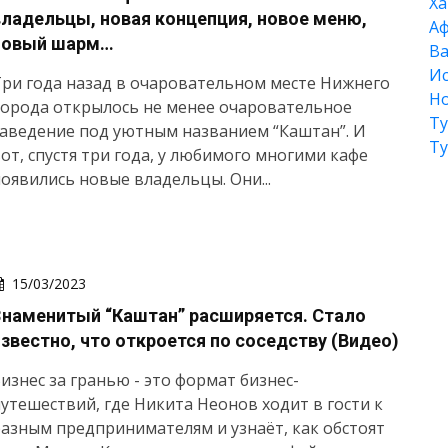
Xа
владельцы, новая концепция, новое меню,
А
новый шарм…
Ва
Ис
ри года назад в очаровательном месте Нижнего
Но
Города открылось не менее очаровательное
Т
аведение под уютным названием “Каштан”. И
Т
от, спустя три года, у любимого многими кафе
оявились новые владельцы. Они...
15/03/2023
Знаменитый “Каштан” расширяется. Стало
известно, что откроется по соседству (Видео)
изнес за гранью - это формат бизнес-
утешествий, где Никита Неонов ходит в гости к
азным предпринимателям и узнаёт, как обстоят