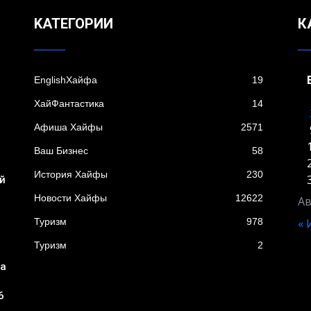
KАТЕГОРИИ
К
EnglishХайфа
19
XайФантастика
14
Афиша Хайфы
2571
Ваш Бизнес
58
я
История Хайфы
230
й
Новости Хайфы
12622
Ав
Туризм
978
«
Туризм
2
ба
6