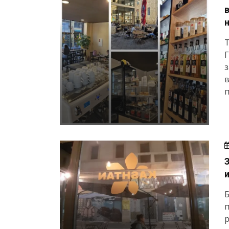
Т
з
в
п
Б
п
р