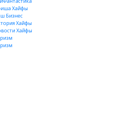
йФантастика
фиша Хайфы
ш Бизнес
тория Хайфы
вости Хайфы
уризм
уризм