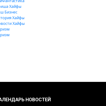
йФантастика
фиша Хайфы
ш Бизнес
тория Хайфы
вости Хайфы
уризм
уризм
Искать
АЛЕНДАРЬ НОВОСТЕЙ