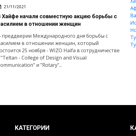
Xа
21/11/2021
А
Ва
В Хайфе начали совместную акцию борьбы с
Ис
насилием в отношении женщин
Но
В преддверии Международного дня борьбы с
Т
насилием в отношении женщин, который
Т
остоится 25 ноября - WIZO Haifa в сотрудничестве
 "Teltan - College of Design and Visual
ommunication" и "Rotary"...
KАТЕГОРИИ
К