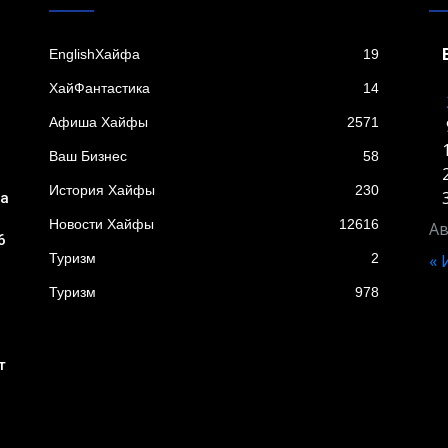
EnglishХайфа
19
XайФантастика
14
Афиша Хайфы
2571
Ваш Бизнес
58
История Хайфы
230
ба
Новости Хайфы
12616
Ав
6
Туризм
2
«
Туризм
978
т