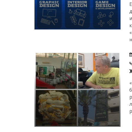
Е
д
и
«
н
«
б
л
р