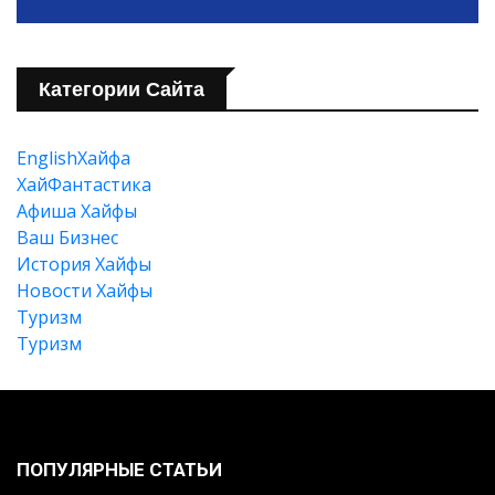
Категории Сайта
EnglishХайфа
XайФантастика
Афиша Хайфы
Ваш Бизнес
История Хайфы
Новости Хайфы
Туризм
Туризм
Искать
ПОПУЛЯРНЫЕ СТАТЬИ