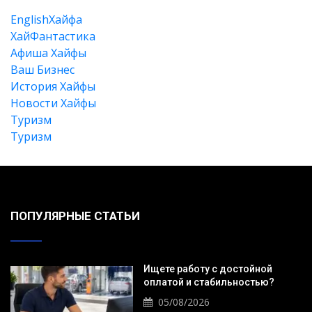
EnglishХайфа
XайФантастика
Афиша Хайфы
Ваш Бизнес
История Хайфы
Новости Хайфы
Туризм
Туризм
Искать
ПОПУЛЯРНЫЕ СТАТЬИ
Ищете работу с достойной
оплатой и стабильностью?
05/08/2026