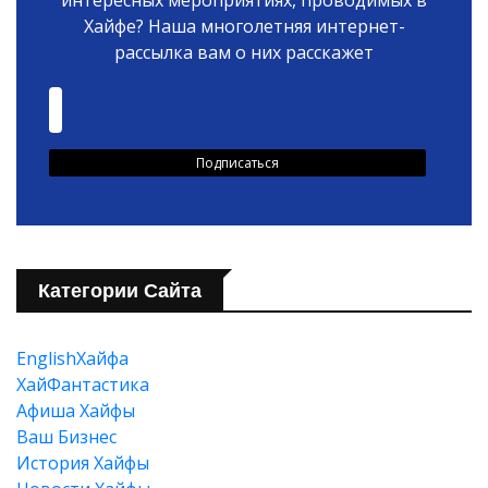
Хайфе? Наша многолетняя интернет-
рассылка вам о них расскажет
Категории Сайта
EnglishХайфа
XайФантастика
Афиша Хайфы
Ваш Бизнес
История Хайфы