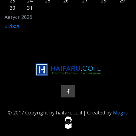
23
24
25
26
27
28
29
30
31
Август 2026
« Июл
© 2017 Copyright by haifaru.co.il | Created by
Magru