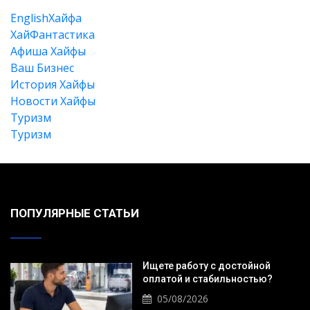
EnglishХайфа
XайФантастика
Афиша Хайфы
Ваш Бизнес
История Хайфы
Новости Хайфы
Туризм
Туризм
Искать
ПОПУЛЯРНЫЕ СТАТЬИ
Ищете работу с достойной
оплатой и стабильностью?
05/08/2026