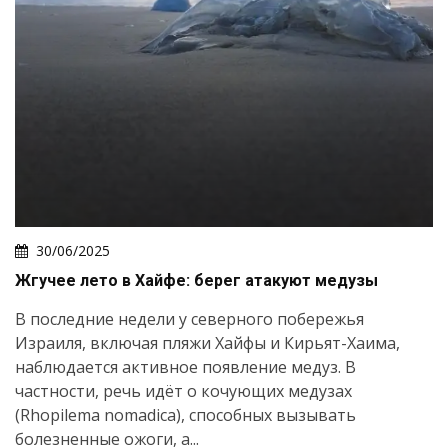
30/06/2025
Жгучее лето в Хайфе: берег атакуют медузы
В последние недели у северного побережья
Израиля, включая пляжи Хайфы и Кирьят-Хаима,
наблюдается активное появление медуз. В
частности, речь идёт о кочующих медузах
(Rhopilema nomadica), способных вызывать
болезненные ожоги, а...