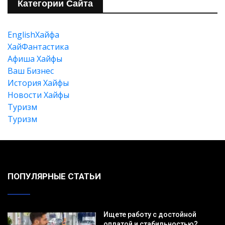
Категории Сайта
EnglishХайфа
Искать
XайФантастика
Афиша Хайфы
Ваш Бизнес
История Хайфы
Новости Хайфы
Туризм
Туризм
ПОПУЛЯРНЫЕ СТАТЬИ
Ищете работу с достойной
оплатой и стабильностью?