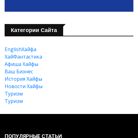
Категории Сайта
EnglishХайфа
XайФантастика
Афиша Хайфы
Ваш Бизнес
История Хайфы
Новости Хайфы
Туризм
Туризм
Искать
ПОПУЛЯРНЫЕ СТАТЬИ