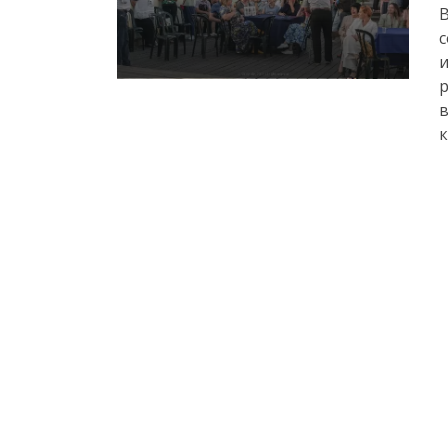
В
с
и
р
в
к