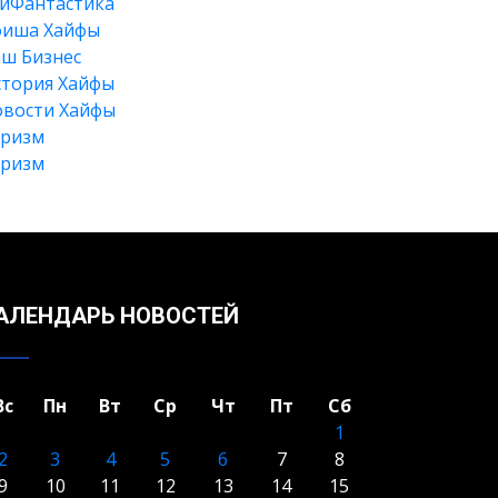
йФантастика
фиша Хайфы
ш Бизнес
тория Хайфы
вости Хайфы
уризм
Искать
уризм
АЛЕНДАРЬ НОВОСТЕЙ
Вс
Пн
Вт
Ср
Чт
Пт
Сб
1
2
3
4
5
6
7
8
9
10
11
12
13
14
15