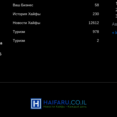
Ваш Бизнес
58
История Хайфы
230
Новости Хайфы
12612
Ав
Туризм
978
«
Туризм
2
ба
6