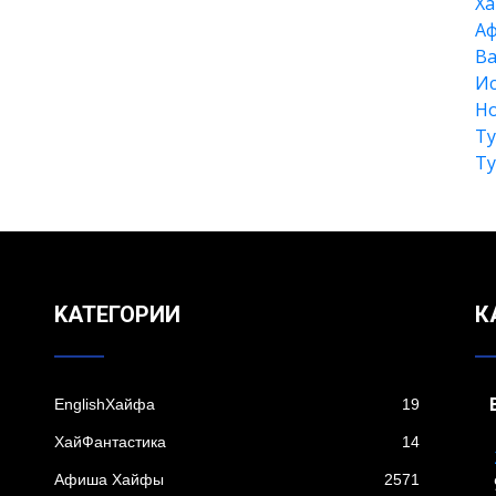
Xа
А
Ва
Ис
Но
Т
Т
KАТЕГОРИИ
К
EnglishХайфа
19
XайФантастика
14
Афиша Хайфы
2571