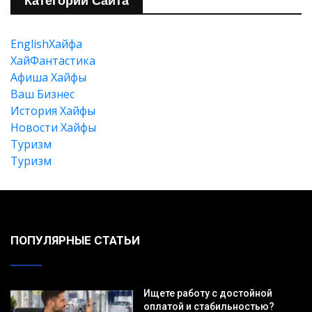
Категории Сайта
EnglishХайфа
Искать
XайФантастика
Афиша Хайфы
Ваш Бизнес
История Хайфы
Новости Хайфы
Туризм
Туризм
ПОПУЛЯРНЫЕ СТАТЬИ
Ищете работу с достойной
оплатой и стабильностью?