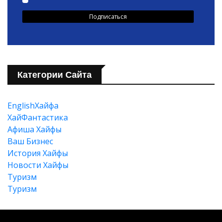
Категории Сайта
EnglishХайфа
XайФантастика
Афиша Хайфы
Ваш Бизнес
История Хайфы
Новости Хайфы
Туризм
Туризм