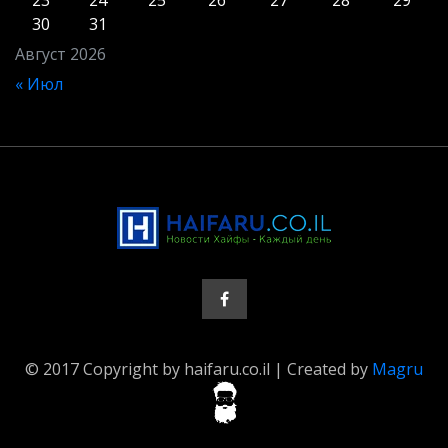
23
24
25
26
27
28
29
30
31
Август 2026
« Июл
© 2017 Copyright by haifaru.co.il | Created by
Magru