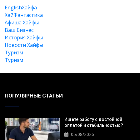
EnglishХайфа
XайФантастика
Афиша Хайфы
Ваш Бизнес
История Хайфы
Новости Хайфы
Туризм
Туризм
Искать
ПОПУЛЯРНЫЕ СТАТЬИ
Ищете работу с достойной
оплатой и стабильностью?
05/08/2026