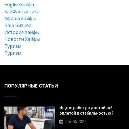
EnglishХайфа
XайФантастика
Афиша Хайфы
Ваш Бизнес
История Хайфы
Новости Хайфы
Туризм
Туризм
Искать
ПОПУЛЯРНЫЕ СТАТЬИ
Ищете работу с достойной
оплатой и стабильностью?
05/08/2026