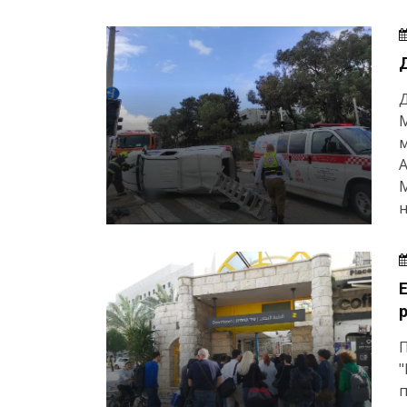
м
н
П
"