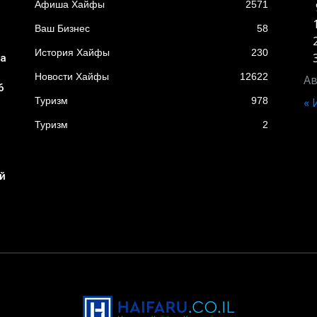
Афиша Хайфы
2571
Ваш Бизнес
58
История Хайфы
230
ба
Новости Хайфы
12622
Ав
6
Туризм
978
«
Туризм
2
я
й