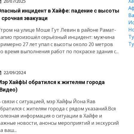
Xа
20/07/2025
А
Опасный инцидент в Хайфе: падение с высоты
Ва
и срочная эвакуаци
Ис
Но
тром на улице Моше Гут Левин в районе Рамат-
Т
Сапио произошёл серьёзный инцидент: мужчина
Т
римерно 27 лет упал с высоты около 20 метров
о время выполнения работ по покраске здания с...
22/09/2024
Мэр ХайфЫ обратился к жителям города
(Видео)
 связи с ситуацией, мэр Хайфы Йона Яав
братился с жителям города с рядом указаний.Вся
олезная информация о ситуации в Хайфе и
ажные новости, анонсы мероприятий и экскурсий
а ваш...