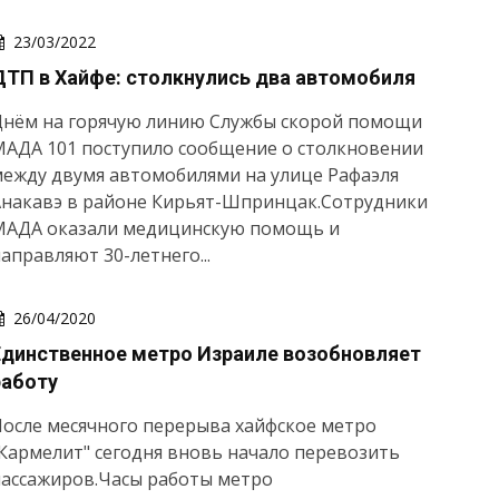
23/03/2022
ДТП в Хайфе: столкнулись два автомобиля
Днём на горячую линию Службы скорой помощи
МАДА 101 поступило сообщение о столкновении
ежду двумя автомобилями на улице Рафаэля
Анакавэ в районе Кирьят-Шпринцак.Сотрудники
МАДА оказали медицинскую помощь и
аправляют 30-летнего...
26/04/2020
Единственное метро Израиле возобновляет
работу
осле месячного перерыва хайфское метро
Кармелит" сегодня вновь начало перевозить
пассажиров.Часы работы метро