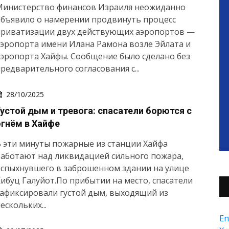
Министерство финансов Израиля неожиданно
объявило о намерении продвинуть процесс
приватизации двух действующих аэропортов —
эропорта имени Илана Рамона возле Эйлата и
эропорта Хайфы. Сообщение было сделано без
редварительного согласования с...
28/10/2025
Густой дым и тревога: спасатели борются с
огнём в Хайфе
 эти минуты пожарные из станции Хайфа
аботают над ликвидацией сильного пожара,
вспыхнувшего в заброшенном здании на улице
ибуц Галуйот.По прибытии на место, спасатели
афиксировали густой дым, выходящий из
ескольких...
En