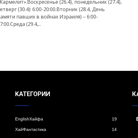
Кармелит».Воскресенье (26.4), понедельник (27.4),
етверг (30.4): 6:00-20:00.Вторник (28.4, День
амяти павших в войнах Израиля) – 6:00-
7:00.Среда (29.4,...
KАТЕГОРИИ
К
EnglishХайфа
19
XайФантастика
14