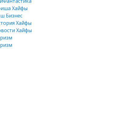
йФантастика
фиша Хайфы
ш Бизнес
тория Хайфы
вости Хайфы
уризм
уризм