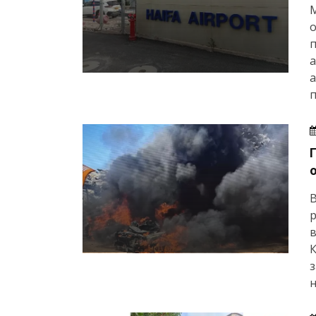
а
а
п
В
р
К
з
н