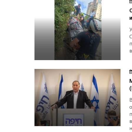
У
п
в
В
о
п
в
н