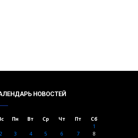
АЛЕНДАРЬ НОВОСТЕЙ
Вс
Пн
Вт
Ср
Чт
Пт
Сб
1
2
3
4
5
6
7
8