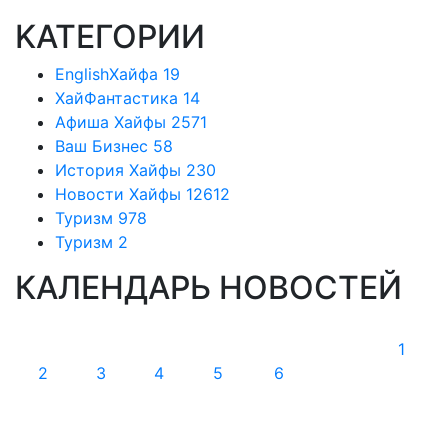
KАТЕГОРИИ
EnglishХайфа
19
XайФантастика
14
Афиша Хайфы
2571
Ваш Бизнес
58
История Хайфы
230
Новости Хайфы
12612
Туризм
978
Туризм
2
КАЛЕНДАРЬ НОВОСТЕЙ
Вс
Пн
Вт
Ср
Чт
Пт
Сб
1
2
3
4
5
6
7
8
9
10
11
12
13
14
15
16
17
18
19
20
21
22
23
24
25
26
27
28
29