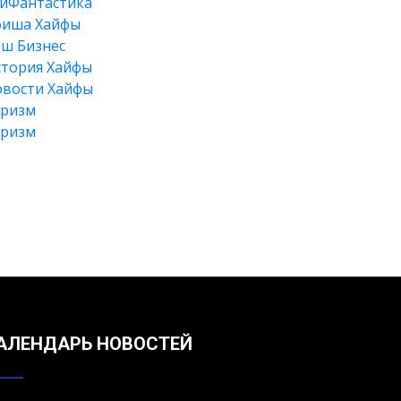
йФантастика
фиша Хайфы
ш Бизнес
тория Хайфы
вости Хайфы
уризм
уризм
Искать
АЛЕНДАРЬ НОВОСТЕЙ