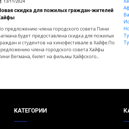
Xа
13/11/2024
А
Новая скидка для пожилых граждан-жителей
Ва
Хайфы
Ис
Но
о предложению члена городского совета Пини
Т
агмана будет предоставлена скидка для пожилых
Т
раждан и студентов на кинофестивале в Хайфе.По
предложению члена городского совета Хайфы
ини Вегмана, билет на фильмы Хайфского...
KАТЕГОРИИ
К