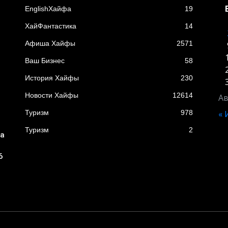
EnglishХайфа
19
XайФантастика
14
Афиша Хайфы
2571
Ваш Бизнес
58
История Хайфы
230
Новости Хайфы
12614
Ав
Туризм
978
«
Туризм
2
ба
6