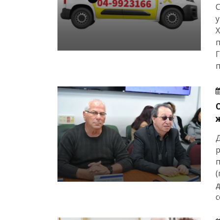
у
Х
Г
п
р
(
д
с