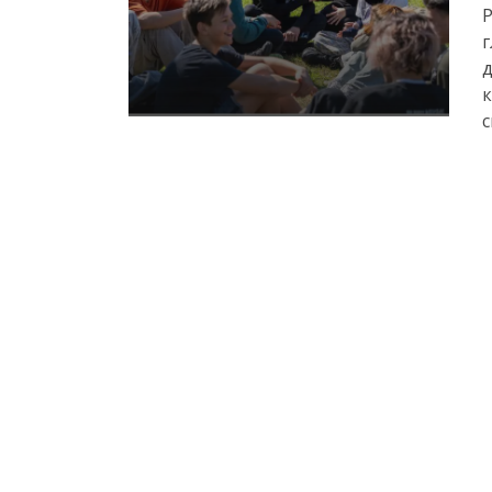
Р
г
д
к
с