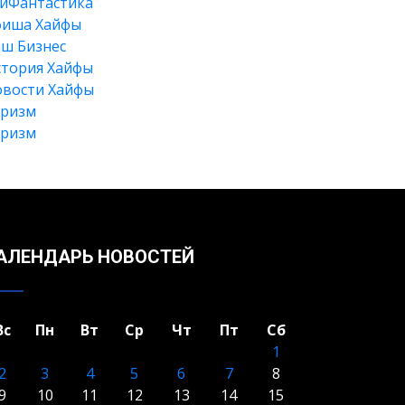
йФантастика
фиша Хайфы
ш Бизнес
тория Хайфы
вости Хайфы
уризм
Искать
уризм
АЛЕНДАРЬ НОВОСТЕЙ
Вс
Пн
Вт
Ср
Чт
Пт
Сб
1
2
3
4
5
6
7
8
9
10
11
12
13
14
15