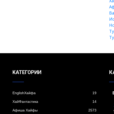
Xа
А
Ва
Ис
Но
Т
Т
KАТЕГОРИИ
К
EnglishХайфа
19
XайФантастика
14
Афиша Хайфы
2573