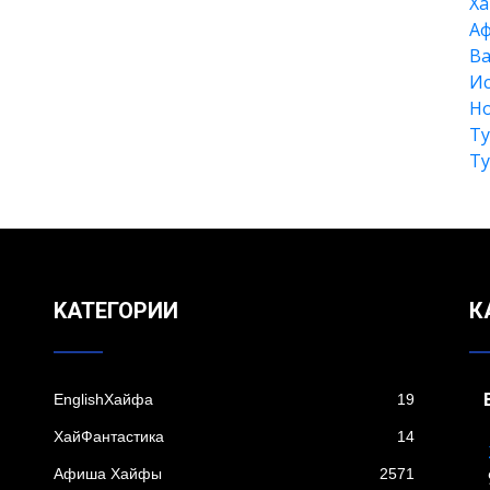
Xа
А
Ва
Ис
Но
Т
Т
KАТЕГОРИИ
К
EnglishХайфа
19
XайФантастика
14
Афиша Хайфы
2571