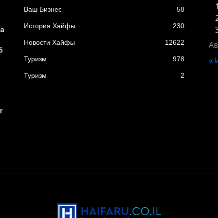
Ваш Бизнес
58
История Хайфы
230
ба
Новости Хайфы
12622
Ав
6
Туризм
978
«
Туризм
2
т