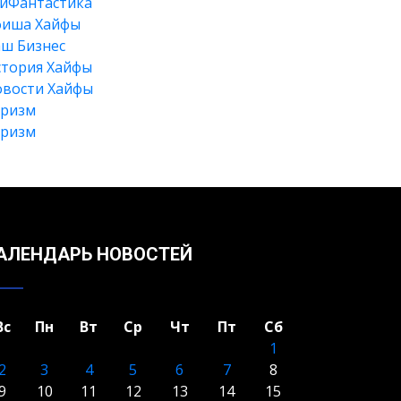
йФантастика
фиша Хайфы
ш Бизнес
тория Хайфы
вости Хайфы
уризм
уризм
Искать
АЛЕНДАРЬ НОВОСТЕЙ
Вс
Пн
Вт
Ср
Чт
Пт
Сб
1
2
3
4
5
6
7
8
9
10
11
12
13
14
15