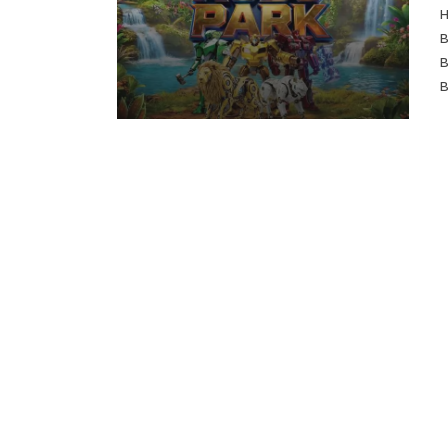
в
в
в