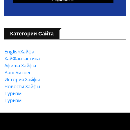
Категории Сайта
Искать
EnglishХайфа
XайФантастика
Афиша Хайфы
Ваш Бизнес
История Хайфы
Новости Хайфы
Туризм
Туризм