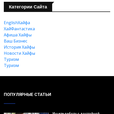
Категории Сайта
EnglishХайфа
XайФантастика
Афиша Хайфы
Ваш Бизнес
История Хайфы
Новости Хайфы
Туризм
Туризм
ПОПУЛЯРНЫЕ СТАТЬИ
Ищете работу с достойной