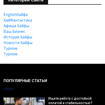
Категории Сайта
EnglishХайфа
XайФантастика
Афиша Хайфы
Ваш Бизнес
История Хайфы
Новости Хайфы
Туризм
Туризм
ПОПУЛЯРНЫЕ СТАТЬИ
Ищете работу с достойной
оплатой и стабильностью?