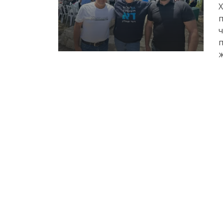
Х
п
ж