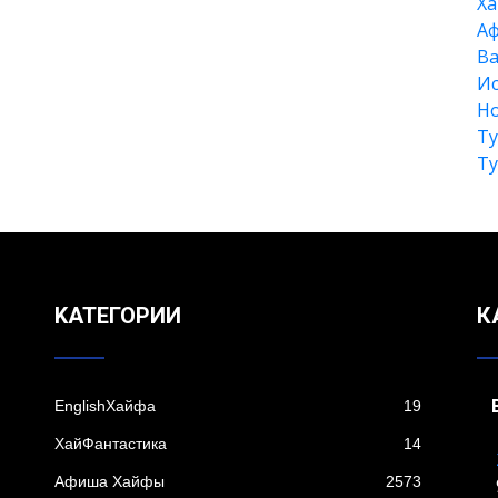
Xа
А
Ва
Ис
Но
Т
Т
KАТЕГОРИИ
К
EnglishХайфа
19
XайФантастика
14
Афиша Хайфы
2573