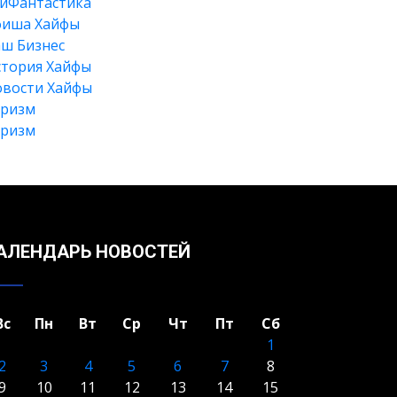
йФантастика
фиша Хайфы
ш Бизнес
тория Хайфы
вости Хайфы
уризм
Искать
уризм
АЛЕНДАРЬ НОВОСТЕЙ
Вс
Пн
Вт
Ср
Чт
Пт
Сб
1
2
3
4
5
6
7
8
9
10
11
12
13
14
15