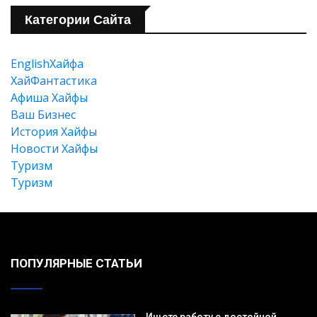
Категории Сайта
EnglishХайфа
XайФантастика
Афиша Хайфы
Ваш Бизнес
История Хайфы
Новости Хайфы
Туризм
Туризм
Искать
ПОПУЛЯРНЫЕ СТАТЬИ
Ищете работу с достойной