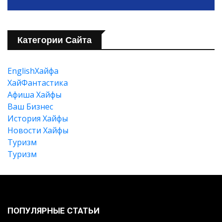
Категории Сайта
EnglishХайфа
XайФантастика
Афиша Хайфы
Ваш Бизнес
История Хайфы
Новости Хайфы
Туризм
Туризм
Искать
ПОПУЛЯРНЫЕ СТАТЬИ