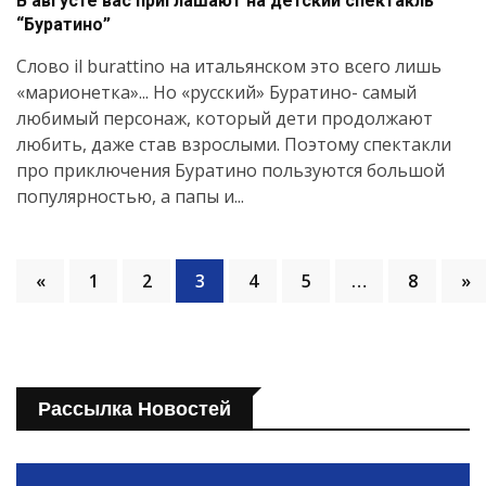
В августе вас приглашают на детский спектакль
“Буратино”
Слово il burattino на итальянском это всего лишь
«марионетка»... Но «русский» Буратино- самый
любимый персонаж, который дети продолжают
любить, даже став взрослыми. Поэтому спектакли
про приключения Буратино пользуются большой
популярностью, а папы и...
«
1
2
3
4
5
…
8
»
Рассылка Новостей