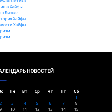
йФантастика
фиша Хайфы
ш Бизнес
тория Хайфы
вости Хайфы
уризм
Искать
уризм
АЛЕНДАРЬ НОВОСТЕЙ
Вс
Пн
Вт
Ср
Чт
Пт
Сб
1
2
3
4
5
6
7
8
9
10
11
12
13
14
15