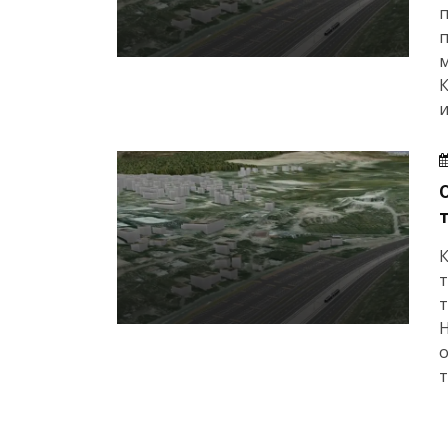
п
м
и
т
т
Н
о
т