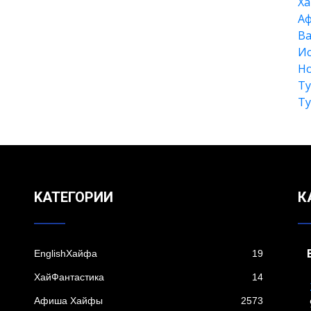
Xа
А
Ва
Ис
Но
Т
Т
KАТЕГОРИИ
К
EnglishХайфа
19
XайФантастика
14
Афиша Хайфы
2573