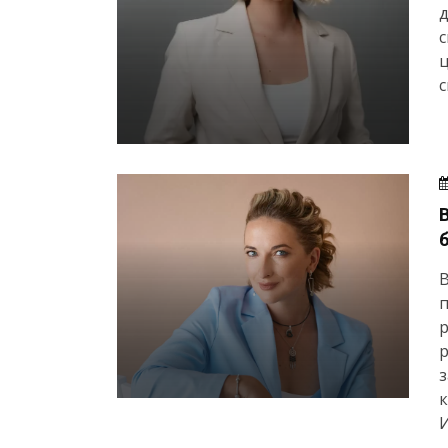
д
с
ц
с
р
р
к
И