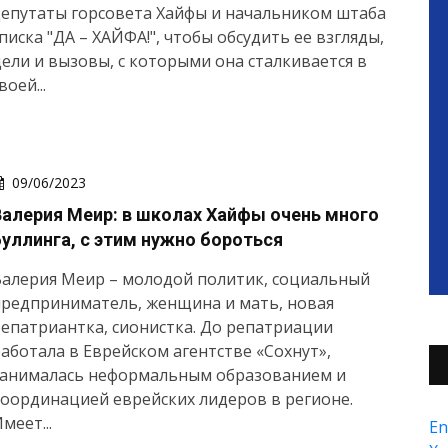
епутаты горсовета Хайфы и начальником штаба
писка "ДА – ХАЙФА!", чтобы обсудить ее взгляды,
ели и вызовы, с которыми она сталкивается в
воей...
09/06/2023
Валерия Меир: в школах Хайфы очень много
буллинга, с этим нужно бороться
Валерия Меир – молодой политик, социальный
предприниматель, женщина и мать, новая
епатриантка, сионистка. До репатриации
аботала в Еврейском агентстве «Сохнут»,
занималась неформальным образованием и
оординацией еврейских лидеров в регионе.
меет...
En