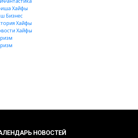
йФантастика
фиша Хайфы
ш Бизнес
тория Хайфы
вости Хайфы
уризм
уризм
Искать
АЛЕНДАРЬ НОВОСТЕЙ