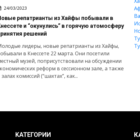
Xа
А
24/03/2023
Ва
Новые репатрианты из Хайфы побывали в
Ис
Кнессете и “окунулись” в горячую атомосферу
Но
принятия решений
Т
Т
Молодые лидеры, новые репатрианты из Хайфы,
обывали в Кнессете 22 марта. Они посетили
естный музей, поприсутствовали на обсуждении
кономических реформ в сессионном зале, а также
 залах комиссий (“шахтах”, как...
KАТЕГОРИИ
К