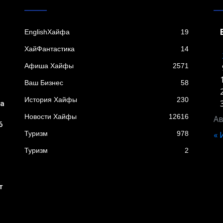
EnglishХайфа
19
XайФантастика
14
Афиша Хайфы
2571
Ваш Бизнес
58
История Хайфы
230
ба
Новости Хайфы
12616
Ав
6
Туризм
978
«
Туризм
2
т