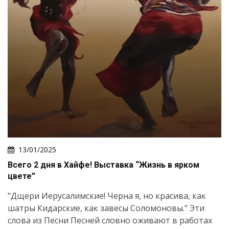
13/01/2025
Всего 2 дня в Хайфе! Выставка “Жизнь в ярком
цвете”
"Дщери Иерусалимские! Черна я, но красива, как
шатры Кидарские, как завесы Соломоновы." Эти
слова из Песни Песней словно оживают в работах